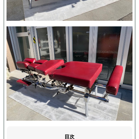
仕 様
評価表
価 格
目次