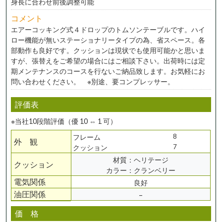
身長に合わせ前後調整可能
コメント
エアーコッキング式４ドロップのトムソンテーブルです。ハイ
ロー機能が無いステーショナリータイプの為、省スペース。各
部動作も良好です。クッションは現状でも使用可能かと思いま
すが、張替えをご希望の場合にはご相談下さい。出荷時には定
期メンテナンスのコースを行ないご納品致します。お気軽にお
問い合わせください。 ※別途、要コンプレッサー。
評価表
※当社10段階評価（優 10 ⇔ 1 可）
8
フレーム
外 観
7
クッション
材質：ヘリテージ
クッション
カラー：クランベリー
電気関係
良好
油圧関係
–
価 格