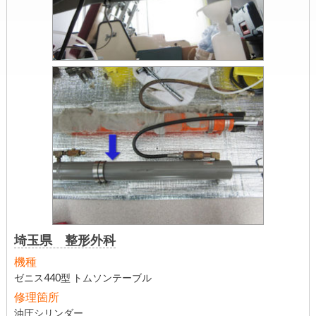
埼玉県 整形外科
機種
ゼニス440型 トムソンテーブル
修理箇所
油圧シリンダー